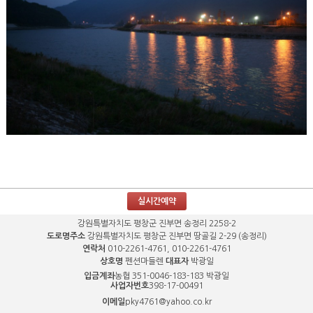
실시간예약
강원특별자치도 평창군 진부면 송정리 2258-2
도로명주소
강원특별자치도 평창군 진부면 땅골길 2-29 (송정리)
연락처
010-2261-4761, 010-2261-4761
상호명
펜션마들렌
대표자
박광일
입금계좌
농협 351-0046-183-183 박광일
사업자번호
398-17-00491
이메일
pky4761@yahoo.co.kr