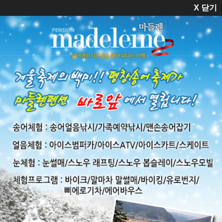
X 닫기

펜션소개
객실안내
예약안내
교통안내
[공지]라벤더, 자